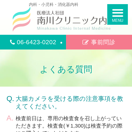
Skip
内科・小児科・消化器内科
to
content
06-6423-0202
事前問診
よくある質問
大腸カメラを受ける際の注意事項を教
えてください。
検査前日は、専用の検査食を召し上がってい
ただきます。検査食(￥1,300)は検査予約の際