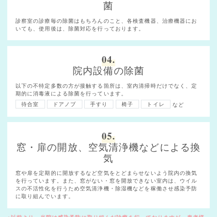
菌
診察室の診療毎の除菌はもちろんのこと、各検査機器、治療機器にお
いても、使用後は、除菌対応を行っております。
04.
院内設備の除菌
以下の不特定多数の方が接触する箇所は、室内清掃時だけでなく、定
期的に消毒液による除菌を行っています。
待合室
ドアノブ
手すり
椅子
トイレ
など
05.
窓・扉の開放、空気清浄機などによる換
気
窓や扉を定期的に開放するなど空気をとどまらせないよう院内の換気
を行っています。また、窓がない・窓を開放できない室内は、ウイル
スの不活性化を行うため空気清浄機・除湿機などを稼働させ感染予防
に取り組んでいます。