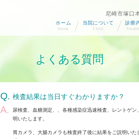
尼崎市塚口本
ホーム
当院について
診療
医師紹介
内科
消化
よくある質問
小児
胃カ
大腸
検査結果は当日すぐわかりますか？
こど
尿検査、血糖測定、、各種感染症迅速検査、レントゲン
明いたします。
胃カメラ、大腸カメラも検査終了後に結果をご説明いた