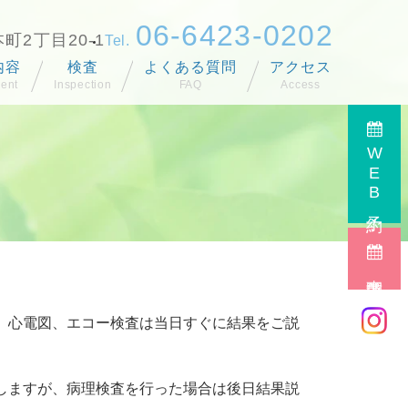
06-6423-0202
町2丁目20-1
内容
検査
よくある質問
アクセス
診療のご案内
大人の予防接種
WEB予約
器内科
尼崎市 健診・検診
科
健康診断
メラ
禁煙外来
カメラ
保険診査について
事前問診
もの予防接種
自費診療
、心電図、エコー検査は当日すぐに結果をご説
しますが、病理検査を行った場合は後日結果説